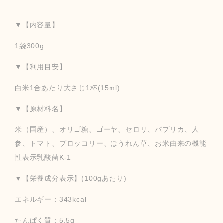
▼【内容量】
1袋300g
▼【利用目安】
白米1合あたり大さじ1杯(15ml)
▼【原材料名】
米（国産）、オリゴ糖、ゴーヤ、セロリ、パプリカ、人
参、トマト、ブロッコリー、ほうれん草、お米由来の機能
性表示乳酸菌K-1
▼【栄養成分表示】(100gあたり)
エネルギー：343kcal
たんぱく質：5.5g