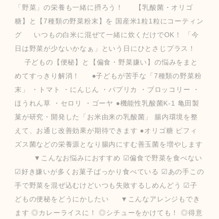
「野菜」の栄養も一緒に摂ろう！ 【乳酸菌・オリゴ
糖】と【7種類の野菜粉末】を 国産米1粒1粒にコーティン
グ いつもの白米に混ぜて一緒に炊くだけでOK！ 「今
日は野菜が少ないかなぁ」という日にひとさじプラス！
子どもの【便秘】と【偏食・野菜嫌い】の悩みをまと
めてすっきり解消！ ●子どもが苦手な「7種類の野菜粉
末」 ・トマト ・にんじん ・パプリカ ・ブロッコリー ・
ほうれん草 ・セロリ ・ゴーヤ ●機能性乳酸菌K-1 亀田製
菓が研究・開発した「お米由来の乳酸菌」 腸内環境を整
えて、お通じ改善効果が期待できます ●オリゴ糖 ビフィ
ズス菌などの栄養源となり腸内にすむ善玉菌を増やします
▼こんなお悩みにおすすめ ☑偏食で野菜を食べない
☑好き嫌いが多くお菓子ばっかり食べている ☑あの手この
手で野菜を混ぜ込むけどいつも失敗するしめんどう ☑子
どもの便秘をどうにかしたい ▼こんなアレンジもでき
ます ◎カレーライスに！ ◎シチューをかけても！ ◎得意