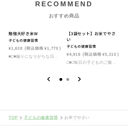
RECOMMEND
おすすめ商品
勉強大好き米W
【3袋セット】お米でやさ
SOLD OUT
い
子どもの健康習慣
子どもの健康習慣
¥1,638
(税込価格
¥1,770
)
¥
¥4,916
(税込価格
¥5,310
)
■□■偏りになりがちな日々の食生活はこれで解消！■□■＼子どもの記憶力・集中力アップに！／脳活＆腸活サポート「乳酸菌ブレインフード米」 国産米を、脳の活性化が期待される10種の【ブレインフード粉末】と腸の活性化が期待される【腸活素材】でコーティング。 いつもの白米に混ぜて一緒に炊くだけでOK！【ブレインフード】と【腸活素材】がお手軽！カンタン！に補給できます♪●ブレインフードとは？脳と神経細胞の構築に使われ、学習力の向上や記憶力の維持など脳の活性化が期待できる食品。▶▶▶ブレインフード10種・鰯・鯖・アーモンド・大豆・オリーブ・トマト・紫芋・人参・南瓜・ほうれん草 ●腸活素材とは？腸内の善玉菌を増やし腸を健康にする食品。▶▶▶腸活素材3種・お米由来の機能性表示乳酸菌K-1・オリゴ糖・食物繊維●機能性乳酸菌K-1亀田製菓が研究・開発した「お米由来の乳酸菌」腸内環境を整えて、お通じ改善効果が期待できます●オリゴ糖ビフィズス菌などの栄養源となり腸内にすむ善玉菌を増やします ▼こんなお悩みにおすすめ☑偏食で魚や野菜を食べない☑好き嫌いが多くお菓子ばっかり食べている☑あの手この手で苦手食材を混ぜ込むけどいつも失敗するしめんどう☑子どもの便秘をどうにかしたい ▼こんなアレンジもできます◎カレーライスに！◎シチューをかけても！◎得意な野菜を刻んでチャーハンに！◎丼ものでも合う！
□■□毎日の子どものご飯に！栄養バランスをカバーします□■□＼子どもの腸活＆偏食サポート／「お米」を食べて「野菜」の栄養も一緒に摂ろう！ 【乳酸菌・オリゴ糖】と【7種類の野菜粉末】を国産米1粒1粒にコーティング いつもの白米に混ぜて炊くだけでOK 子どもの【便秘】と【偏食・野菜嫌い】の悩みをまとめてすっきり解消！ 【こんな栄養素がたっぷり】■子どもが苦手な「7種類の野菜粉末」・トマト・にんじん・パプリカ・ブロッコリー・ほうれん草・セロリ・ゴーヤ■機能性乳酸菌K-1亀田製菓が研究・開発した「お米由来の乳酸菌」お通じ改善効果が期待できます■オリゴ糖ビフィズス菌などの栄養源となり腸内にすむ善玉菌を増やします 【こんなお悩みにおすすめ】☑偏食で野菜を食べない☑好き嫌いが多くお菓子ばっかり食べている☑あの手この手で野菜を混ぜ込むけどいつも失敗するしめんどう☑子どもの便秘をどうにかしたい
TOP
子どもの健康習慣
お米でやさい