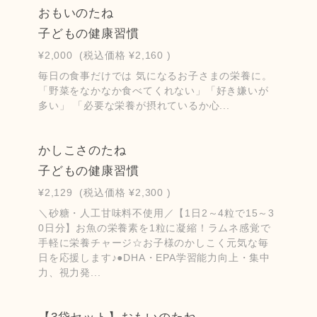
おもいのたね
子どもの健康習慣
¥2,000
(税込価格
¥2,160
)
毎日の食事だけでは 気になるお子さまの栄養に。
「野菜をなかなか食べてくれない」「好き嫌いが
多い」 「必要な栄養が摂れているか心...
かしこさのたね
子どもの健康習慣
¥2,129
(税込価格
¥2,300
)
＼砂糖・人工甘味料不使用／【1日2～4粒で15～3
0日分】お魚の栄養素を1粒に凝縮！ラムネ感覚で
手軽に栄養チャージ☆お子様のかしこく元気な毎
日を応援します♪●DHA・EPA学習能力向上・集中
力、視力発...