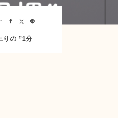
ア
りの ”1分