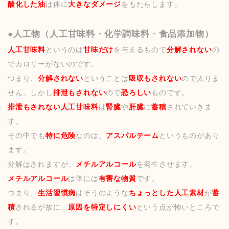
酸化した油
は体に
大きなダメージ
をもたらします。
●人工物（人工甘味料・化学調味料・食品添加物）
人工甘味料
というのは
甘味だけ
を与えるもので
分解されない
の
でカロリーがないのです。
つまり、
分解されない
ということは
吸収もされない
ので太りま
せん。しかし
排泄もされない
ので
恐ろしい
ものです。
排泄もされない人工甘味料
は
腎臓
や
肝臓
に
蓄積
されていきま
す。
その中でも
特に危険
なのは、
アスパルテーム
というものがあり
ます。
分解はされますが、
メチルアルコール
を発生させます。
メチルアルコール
は体には
有害な物質
です。
つまり、
生活習慣病
はそうのような
ちょっとした人工素材
が
蓄
積
されるが故に、
原因を特定しにくい
という点が怖いところで
す。