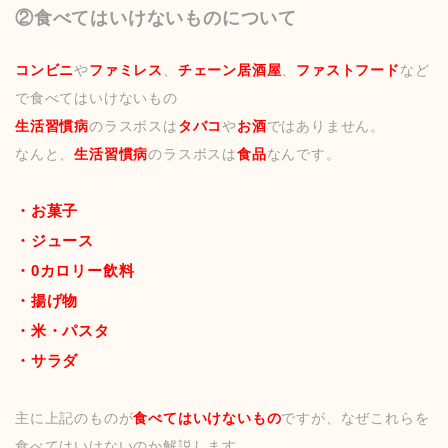
②食べてはいけないものについて
コンビニ
や
ファミレス
、
チェーン居酒屋
、
ファストフード
など
で食べてはいけないもの
生活習慣病
のラスボスは
タバコ
や
お酒
ではありません。
なんと、
生活習慣病
のラスボスは
食品
なんです。
・お菓子
・ジュース
・0カロリー飲料
・揚げ物
・米・パスタ
・サラダ
主に上記のものが
食べてはいけないもの
ですが、なぜこれらを
食べてはいけないのか解説します。