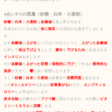
●白い3つの悪魔（砂糖・白米・小麦粉）
砂糖
と
白米
と
小麦粉
は
血糖値
を急上昇させます。
生成されているが故に
体に吸収
され消化され過ぎてしまいま
す。
なぜ
血糖値
が
上がる
といけないのかというと、
上がった血糖値
に対して
体は下げよう
として、
糖分
を
下げるため
に分泌される
インスリン
を出します。
その
血糖値
が
上がった状態
を
強制的に下げ
たりすると
精神的な
負担
が大きく、
鬱
に近い状態になります。
そして
砂糖
と
白米
と
小麦粉
は栄養分の
浪費問題
も起きます。
この
3つ
は
カロリー
はあるが
栄養素がない
です。
エンプティカ
ロリー
とも呼ばれています。
炭水化物
は分解されて
ブドウ糖
に変わりますが、その際に
ビタ
ミン
や
ミネラル
を
消費
します。