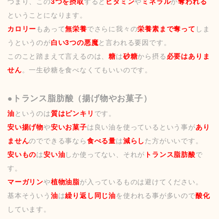
つまり、この
3つを摂取
すると
ビタミン
や
ミネラル
が
奪われる
ということになります。
カロリー
もあって
無栄養
でさらに我々の
栄養素まで奪って
しま
うというのが
白い3つの悪魔
と言われる要因です。
このこと踏まえて言えるのは、
糖
は
砂糖
から摂る
必要はありま
せん
。一生砂糖を食べなくてもいいのです。
●トランス脂肪酸（揚げ物やお菓子）
油
というのは
質はピンキリ
です。
安い揚げ物
や
安いお菓子
は良い油を使っているという事が
あり
ません
のでできる事なら
食べる量
は
減らし
た方がいいです。
安いもの
は
安い油
しか使ってない、それが
トランス脂肪酸
で
す。
マーガリン
や
植物油脂
が入っているものは避けてください。
基本そういう
油
は
繰り返し同じ油
を使われる事が多いので
酸化
しています。