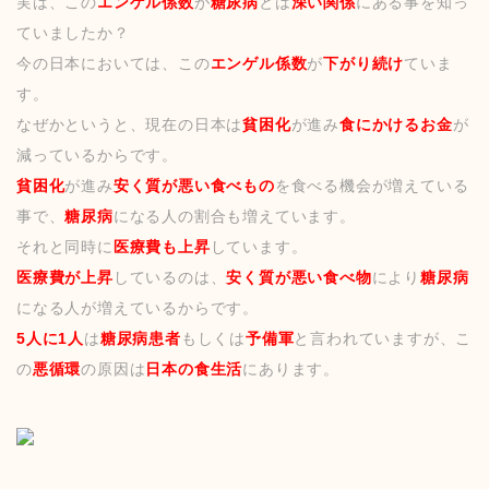
実は、この
エンゲル係数
が
糖尿病
とは
深い関係
にある事を知っ
ていましたか？
今の日本においては、この
エンゲル係数
が
下がり続け
ていま
す。
なぜかというと、現在の日本は
貧困化
が進み
食にかけるお金
が
減っているからです。
貧困化
が進み
安く質が悪い食べもの
を食べる機会が増えている
事で、
糖尿病
になる人の割合も増えています。
それと同時に
医療費も上昇
しています。
医療費が上昇
しているのは、
安く質が悪い食べ物
により
糖尿病
になる人が増えているからです。
5人に1人
は
糖尿病患者
もしくは
予備軍
と言われていますが、こ
の
悪循環
の原因は
日本の食生活
にあります。