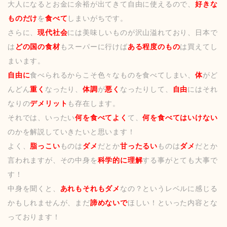
大人になるとお金に余裕が出てきて自由に使えるので、
好きな
ものだけ
を
食べて
しまいがちです。
さらに、
現代社会
には美味しいものが沢山溢れており、日本で
は
どの国の食材
もスーパーに行けば
ある程度のもの
は買えてし
まいます。
自由に
食べられるからこそ色々なものを食べてしまい、
体
がど
んどん
重く
なったり、
体調
が
悪く
なったりして、
自由
にはそれ
なりの
デメリット
も存在します。
それでは、いったい
何を食べてよく
て、
何を食べてはいけない
のかを解説していきたいと思います！
よく、
脂っこい
ものは
ダメ
だとか
甘ったるい
ものは
ダメ
だとか
言われますが、その中身を
科学的に理解
する事がとても大事で
す！
中身を聞くと、
あれもそれもダメ
なの？というレベルに感じる
かもしれませんが、まだ
諦めないで
ほしい！といった内容とな
っております！