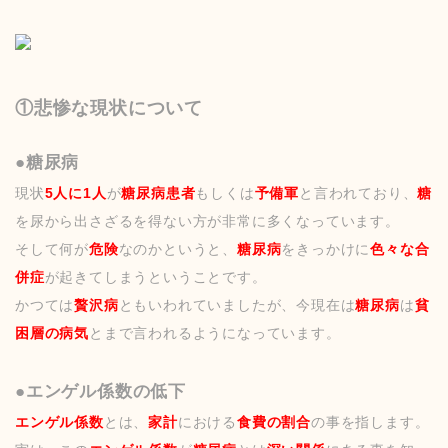
①悲惨な現状について
●糖尿病
現状
5人に1人
が
糖尿病患者
もしくは
予備軍
と言われており、
糖
を尿から出さざるを得ない方が非常に多くなっています。
そして何が
危険
なのかというと、
糖尿病
をきっかけに
色々な合
併症
が起きてしまうということです。
かつては
贅沢病
ともいわれていましたが、今現在は
糖尿病
は
貧
困層の病気
とまで言われるようになっています。
●エンゲル係数の低下
エンゲル係数
とは、
家計
における
食費の割合
の事を指します。