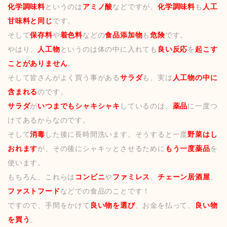
化学調味料
というのは
アミノ酸
などですが、
化学調味料
も
人工
甘味料と同じ
です。
そして
保存料
や
着色料
などの
食品添加物
も
危険
です。
やはり、
人工物
というのは体の中に入れても
良い反応
を
起こす
ことがありません
。
そして皆さんがよく買う事がある
サラダ
も、実は
人工物の中に
含まれる
のです。
サラダ
が
いつまでもシャキシャキ
しているのは、
薬品
に一度つ
けてあるからなのです。
そして
消毒
した後に長時間洗います。そうすると一度
野菜はし
おれます
が、その後にシャキッとさせるために
もう一度薬品
を
使います。
もちろん、これらは
コンビニ
や
ファミレス
、
チェーン居酒屋
、
ファストフード
などでの食品のことです！
ですので、手間をかけて
良い物を選び
、お金を払って、
良い物
を買う
。